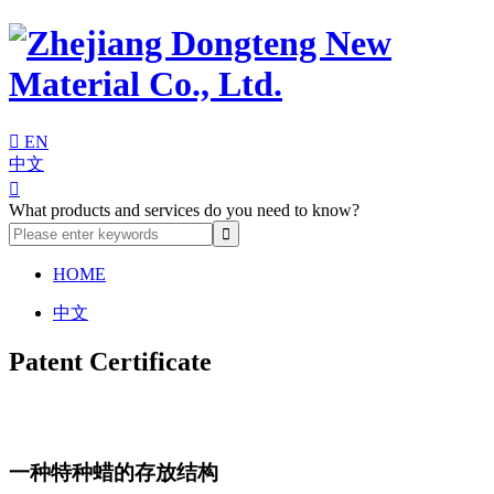

EN
中文

What products and services do you need to know?
HOME
中文
Patent Certificate
一种特种蜡的存放结构