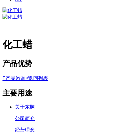
化工蜡
产品优势

产品咨询
𐃓
返回列表
主要用途
关于东腾
公司简介
经营理念