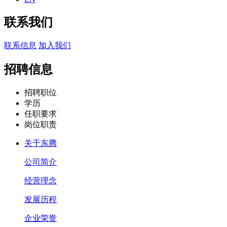
联系我们
联系信息
加入我们
招聘信息
招聘职位
学历
任职要求
岗位职责
关于东腾
公司简介
经营理念
发展历程
企业荣誉